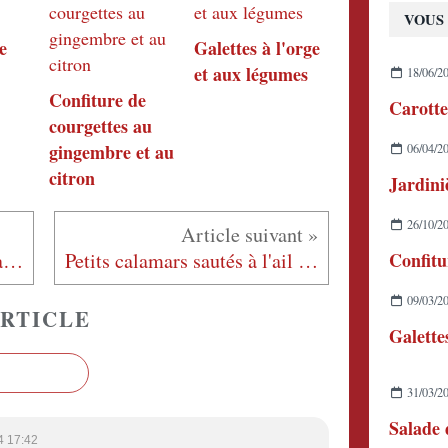
VOUS 
e
Galettes à l'orge
et aux légumes
18/06/2
Confiture de
Carotte
courgettes au
gingembre et au
06/04/2
citron
Jardini
26/10/2
Pâtes à la rucola et aux tomates cerises
Petits calamars sautés à l'ail et au persil
09/03/2
RTICLE
Galette
31/03/2
4 17:42