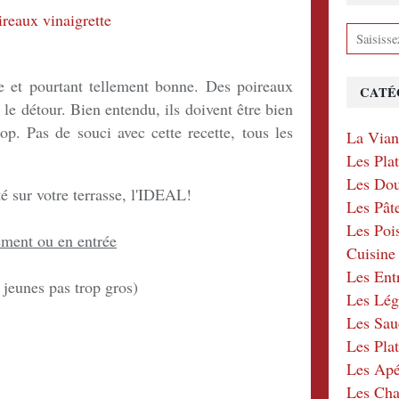
e et pourtant tellement bonne. Des poireaux
CATÉ
t le détour. Bien entendu, ils doivent être bien
 top. Pas de souci avec cette recette, tous les
La Via
Les Pla
Les Dou
 sur votre terrasse, l'IDEAL!
Les Pât
Les Poi
ment ou en entrée
Cuisin
Les Ent
 jeunes pas trop gros)
Les Lé
Les Sau
Les Plat
Les Apér
Les Ch