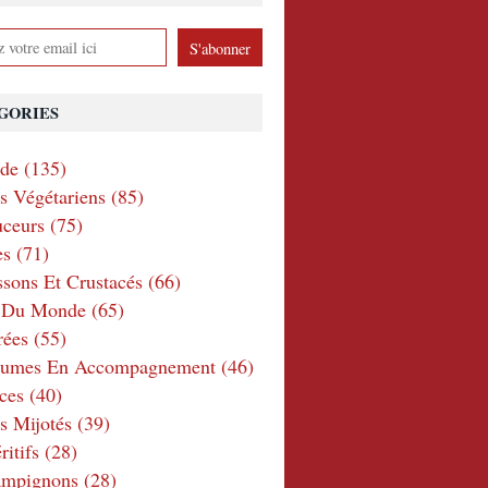
GORIES
nde
(135)
ts Végétariens
(85)
ceurs
(75)
es
(71)
ssons Et Crustacés
(66)
e Du Monde
(65)
rées
(55)
gumes En Accompagnement
(46)
ces
(40)
s Mijotés
(39)
itifs
(28)
ampignons
(28)