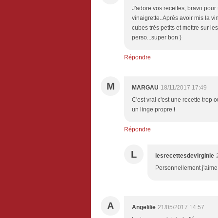
J'adore vos recettes, bravo pour 
vinaigrette..Après avoir mis la vi
cubes très petits et mettre sur le
perso...super bon )
Répondre
M
MARGAU
18/11/2017 17:49
C'est vrai c'est une recette trop 
un linge propre ❗️
Répondre
L
lesrecettesdevirginie
Personnellement j'aime q
A
Angelilie
21/05/2017 14:57