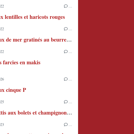
022
…
x lentilles et haricots rouges
022
…
Couteaux de mer gratinés au beurre persillé
022
…
s farcies en makis
026
…
ux cinque P
025
…
Spaghettis aux bolets et champignons de Paris
023
…