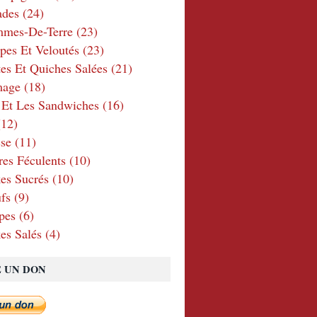
ades
(24)
mmes-De-Terre
(23)
pes Et Veloutés
(23)
tes Et Quiches Salées
(21)
mage
(18)
 Et Les Sandwiches
(16)
12)
se
(11)
res Féculents
(10)
es Sucrés
(10)
fs
(9)
pes
(6)
es Salés
(4)
E UN DON