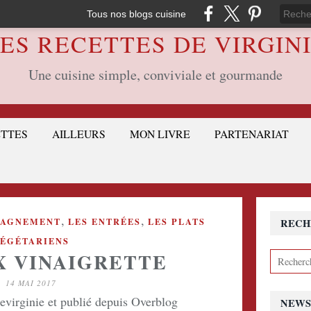
Tous nos blogs cuisine
ES RECETTES DE VIRGIN
Une cuisine simple, conviviale et gourmande
ETTES
AILLEURS
MON LIVRE
PARTENARIAT
,
,
PAGNEMENT
LES ENTRÉES
LES PLATS
RECH
ÉGÉTARIENS
X VINAIGRETTE
14 MAI 2017
devirginie et publié depuis Overblog
NEWS