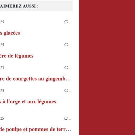
AIMEREZ AUSSI :
025
…
s glacées
025
…
ère de légumes
023
…
Confiture de courgettes au gingembre et au citron
023
…
s à l'orge et aux légumes
025
…
Salade de poulpe et pommes de terre à l'aïoli