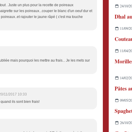
tout . Juste un plus pour la recette de poireaux
24/10/2
naigrette sur les poireaux...couper le blanc d'un oeuf dur et
Dhal au
s poireaux..et rajouter le jaune râpé ( c'est ma touche
11/09/2
11/04/2
Morille
oubliée mais pourquoi les mettre au frais... Je les mets sur
14/02/2
Pâtes a
20/11/2017 10:33
09/05/2
uand ils sont bien frais!
26/10/2