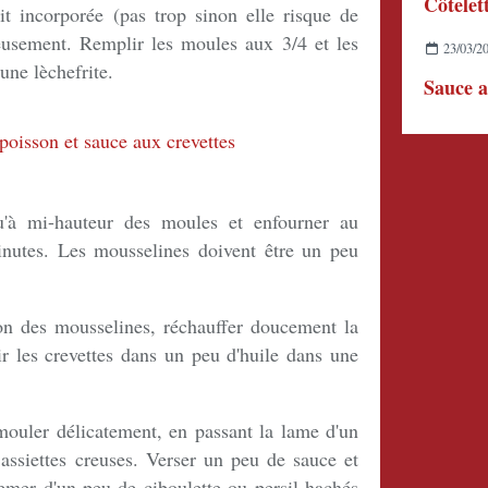
Côtelet
it incorporée (pas trop sinon elle risque de
reusement. Remplir les moules aux 3/4 et les
23/03/2
une lèchefrite.
Sauce a
qu'à mi-hauteur des moules et enfourner au
nutes. Les mousselines doivent être un peu
son des mousselines, réchauffer doucement la
sir les crevettes dans un peu d'huile dans une
mouler délicatement, en passant la lame d'un
assiettes creuses. Verser un peu de sauce et
emer d'un peu de ciboulette ou persil hachés