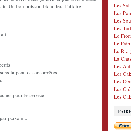
Les Sal
rfait. Un bon poisson blanc fera l'affaire.
Les Po
Les Sou
Les Tar
out
Le Fro
Le Pain
Le Riz
(
La Chas
oeufs
Les Aut
.sans la peau et sans arrêtes
Les Cak
de
Les Oeu
Les Crê
hachés pour le service
Les Cak
FAIR
 par personne