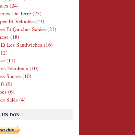
ades
(24)
mmes-De-Terre
(23)
pes Et Veloutés
(23)
tes Et Quiches Salées
(21)
mage
(18)
 Et Les Sandwiches
(16)
12)
se
(11)
res Féculents
(10)
es Sucrés
(10)
fs
(9)
pes
(6)
es Salés
(4)
E UN DON