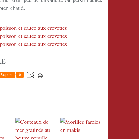
 bien chaud.
LE
Repost
0