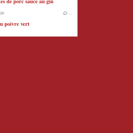
tes de porc sauce au gin
020
…
u poivre vert