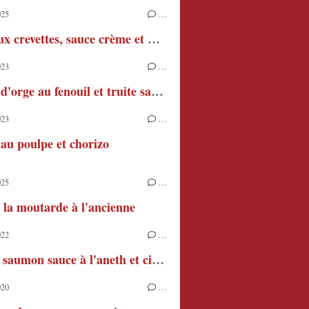
025
…
Pâtes aux crevettes, sauce crème et piment
023
…
Risotto d'orge au fenouil et truite saumonée
023
…
 au poulpe et chorizo
025
…
 la moutarde à l'ancienne
022
…
Filet de saumon sauce à l'aneth et citron
020
…