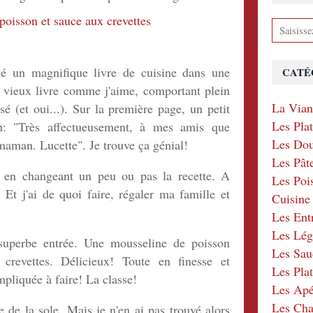
té un magnifique livre de cuisine dans une
CATÉ
n vieux livre comme j'aime, comportant plein
La Via
ssé (et oui...). Sur la première page, un petit
Les Pla
n: "Très affectueusement, à mes amis que
Les Dou
aman. Lucette". Je trouve ça génial!
Les Pât
, en changeant un peu ou pas la recette. A
Les Poi
. Et j'ai de quoi faire, régaler ma famille et
Cuisin
Les Ent
Les Lé
uperbe entrée. Une mousseline de poisson
Les Sau
revettes. Délicieux! Toute en finesse et
Les Plat
mpliquée à faire! La classe!
Les Apér
Les Ch
se de la sole. Mais je n'en ai pas trouvé alors