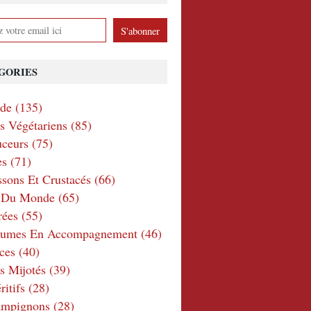
GORIES
nde
(135)
ts Végétariens
(85)
ceurs
(75)
es
(71)
ssons Et Crustacés
(66)
e Du Monde
(65)
rées
(55)
gumes En Accompagnement
(46)
ces
(40)
s Mijotés
(39)
itifs
(28)
ampignons
(28)