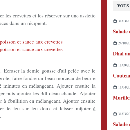
VOUS 
r les crevettes et les réserver sur une assiette
31/03/2
aces dans un récipient.
24/10/2
Dhal au
11/09/2
. Ecraser la demie gousse d'ail pelée avec le
erole, faire fondre un beau morceau de
beurre
 2 minutes en mélangeant. Ajouter ensuite la
11/04/2
nger puis ajouter les 3dl d'eau chaude. Ajouter
Morille
er à ébullition en mélangeant. Ajouter ensuite
sser le feu sur feu doux et laisser mijoter
à
31/03/2
.