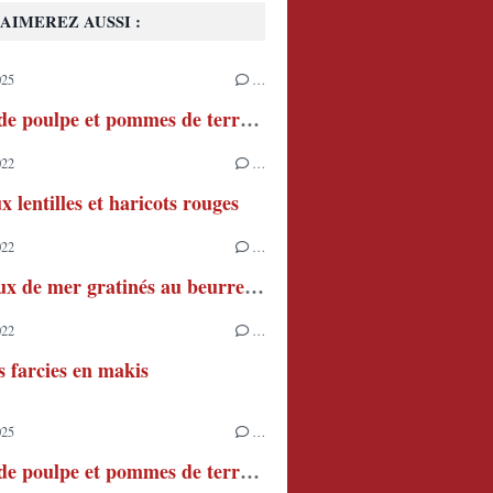
AIMEREZ AUSSI :
025
…
Salade de poulpe et pommes de terre à l'aïoli
022
…
x lentilles et haricots rouges
022
…
Couteaux de mer gratinés au beurre persillé
022
…
s farcies en makis
025
…
Salade de poulpe et pommes de terre à l'aïoli