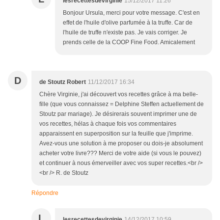
lesrecettesdevirginie
15/12/2017 11:26
Bonjour Ursula, merci pour votre message. C'est en
effet de l'huile d'olive parfumée à la truffe. Car de
l'huile de truffe n'existe pas. Je vais corriger. Je
prends celle de la COOP Fine Food. Amicalement
D
de Stoutz Robert
11/12/2017 16:34
Chère Virginie, j'ai découvert vos recettes grâce à ma belle-
fille (que vous connaissez = Delphine Steffen actuellement de
Stoutz par mariage). Je désirerais souvent imprimer une de
vos recettes, hélas à chaque fois vos commentaires
apparaissent en superposition sur la feuille que j'imprime.
Avez-vous une solution à me proposer ou dois-je absolument
acheter votre livre??? Merci de votre aide (si vous le pouvez)
et continuer à nous émerveiller avec vos super recettes.<br />
<br /> R. de Stoutz
Répondre
L
lesrecettesdevirginie
14/12/2017 10:59