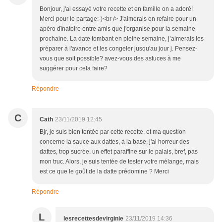
Bonjour, j'ai essayé votre recette et en famille on a adoré!
Merci pour le partage:-)<br /> J'aimerais en refaire pour un
apéro dînatoire entre amis que j'organise pour la semaine
prochaine. La date tombant en pleine semaine, j’aimerais les
préparer à l'avance et les congeler jusqu'au jour j. Pensez-
vous que soit possible? avez-vous des astuces à me
suggérer pour cela faire?
Répondre
C
Cath
23/11/2019 12:45
Bjr, je suis bien tentée par cette recette, et ma question
concerne la sauce aux dattes, à la base, j'ai horreur des
dattes, trop sucrée, un effet paraffine sur le palais, bref, pas
mon truc. Alors, je suis tentée de tester votre mélange, mais
est ce que le goût de la datte prédomine ? Merci
Répondre
L
lesrecettesdevirginie
23/11/2019 14:36